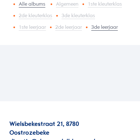
Alle albums
Algemeen
1ste kleuterklas
2de kleuterklas
3de kleuterklas
1ste leerjaar
2de leerjaar
3de leerjaar
Wielsbekestraat 21, 8780
Oostrozebeke