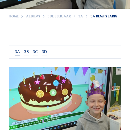
HOME
ALBUMS
3DE LEERJAAR
3A
3A REMI IS JARIG
3A
3B
3C
3D