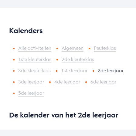
Kalenders
Alle activiteiten
Algemeen
Peuterklas
1ste kleuterklas
2de kleuterklas
3de kleuterklas
1ste leerjaar
2de leerjaar
3de leerjaar
4de leerjaar
6de leerjaar
5de leerjaar
De kalender van het 2de leerjaar